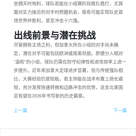
坐拥天时地利，球队若能在小组赛阶段稳扎稳打，尤其
面对实力接近的对手时把握机会，极有可能实现队史首
场世界杯胜利，甚至冲击十六强。
出线前景与潜在挑战
尽管拥有主场之利，但加拿大所在小组的对手尚未确
定，潜在对手可能包括欧洲或南美劲旅。即便分入相对
“温和”的小组，球队仍需在防守纪律性和进攻效率上进一
步提升。近年来加拿大足球进步显著，但与传统强队相
比，大赛经验仍是短板。若主帅能在战术布置上扬长避
短，充分发挥快速转换和边路冲击的优势，这支北美国
足有望在2026年书写新的历史篇章。
上一篇
下一篇