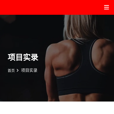
项目实录
项目实录
首页