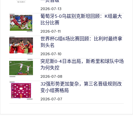
一负晋级
2026-07-13
葡萄牙5-0乌兹别克斯坦回顾：K组最大
比分比赛
2026-07-11
世界杯G组6场比赛回顾：比利时最终拿
到头名
2026-07-10
突尼斯0-4日本出局，斯希里和球队中场
为何失控
2026-07-08
32强形势更加复杂，第三名晋级规则改
变小组赛格局
2026-07-07