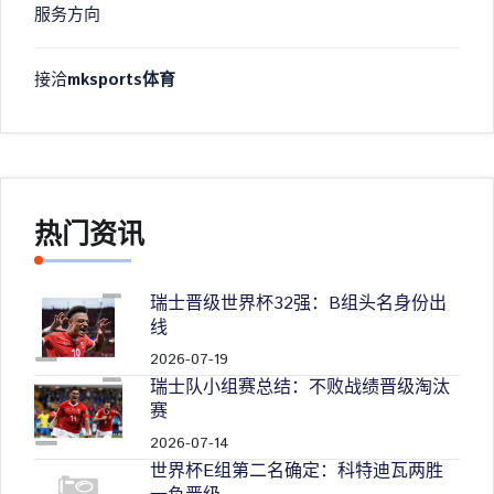
服务方向
接洽
mksports体育
热门资讯
瑞士晋级世界杯32强：B组头名身份出
线
2026-07-19
瑞士队小组赛总结：不败战绩晋级淘汰
赛
2026-07-14
世界杯E组第二名确定：科特迪瓦两胜