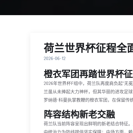
荷兰世界杯征程全
2026-06-12
橙衣军团再踏世界杯征
2026年世界杯F组中，荷兰队再度肩负起“
兰虽从未捧起大力神杯，但其华丽的进攻足球
罗纳德·科曼执掌教鞭的橙衣军团，在保留传
阵容结构新老交融
荷兰队当前阵容呈现出鲜明的新老结合特征。
中统治力为防线提供坚实保障；中场方面，赖