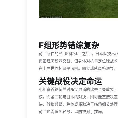
F组形势错综复杂
荷兰所在的F组堪称“死亡之组”。日本队技
典虽经历新老交替，但身体对抗与定位球战术
在上届世界杯逼平法国。四支球队风格迥异，
关键战役决定命运
小组赛首轮荷兰对阵突尼斯的比赛至关重要。
权。而第二轮与日本的对决，则可能直接决定
快、转换频繁，胜负或将取决于临场细节处理
荷兰也需避免轻敌，以防被对手搅局。