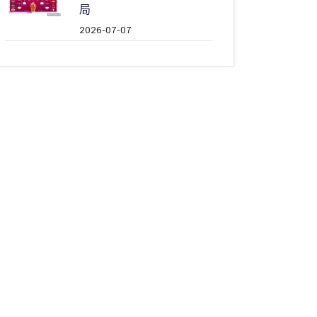
局
2026-07-07