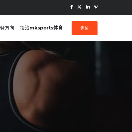
务方向
接洽
mksports体育
询价