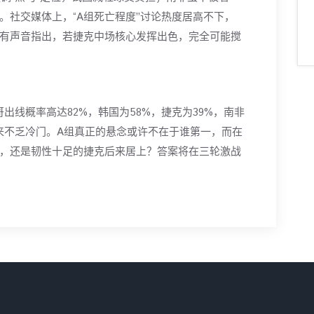
。社交媒体上，“A组死亡程度”讨论热度居高不下，
有声音指出，若捷克中场核心发挥出色，完全可能搅
出线概率高达82%，韩国为58%，捷克为39%，南非
来不乏冷门。A组真正的悬念或许不在于谁第一，而在
，还是韧性十足的捷克后来居上？答案将在三轮激战