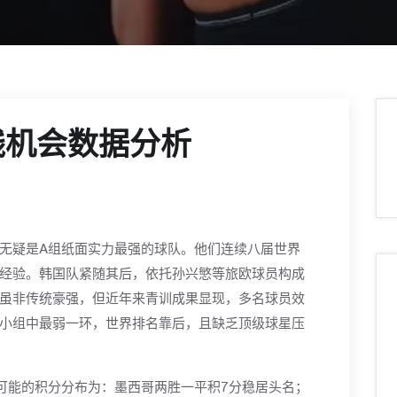
线机会数据分析
无疑是A组纸面实力最强的球队。他们连续八届世界
经验。韩国队紧随其后，依托孙兴慜等旅欧球员构成
虽非传统豪强，但近年来青训成果显现，多名球员效
小组中最弱一环，世界排名靠后，且缺乏顶级球星压
可能的积分分布为：墨西哥两胜一平积7分稳居头名；