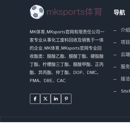
导航
介绍
MK体育,MKsports官网有限责任公司一
家专业从事化工废料回收及销售于一体
项目
的企业,MK体育,MKsports官网专业回
云端
收酯类：醋酸乙酯、醋酸丁酯、硬脂酸
丁酯、柠檬酸三丁酯、醋酸甲酯、正丙
服务
酯、异丙酯、仲丁酯、DOP、DMC、
接洽
PMA、DBE、CAC
Sit
Copyright