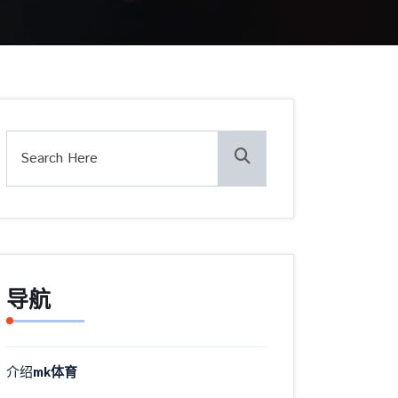
导航
介绍
mk体育