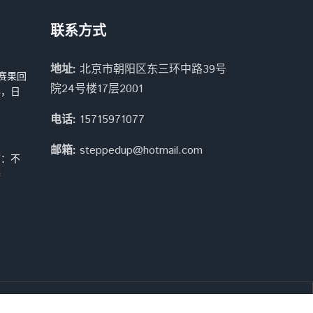
联系方式
地址:
北京市朝阳区东三环中路39号
赛果回
院24号楼17层2001
典，日
电话:
15715971077
邮箱:
steppedup@hotmail.com
结：不
赛
SPORTS