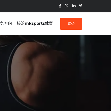
务方向
接洽
mksports体育
询价