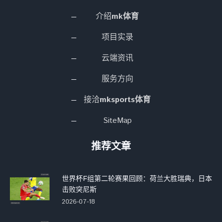
介绍
mk体育
项目实录
云端资讯
服务方向
接洽
mksports体育
SiteMap
推荐文章
世界杯F组第二轮赛果回顾：荷兰大胜瑞典，日本
击败突尼斯
2026-07-18