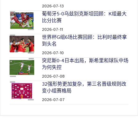
2026-07-13
葡萄牙5-0乌兹别克斯坦回顾：K组最大
比分比赛
2026-07-11
世界杯G组6场比赛回顾：比利时最终拿
到头名
2026-07-10
突尼斯0-4日本出局，斯希里和球队中场
为何失控
2026-07-08
32强形势更加复杂，第三名晋级规则改
变小组赛格局
2026-07-07