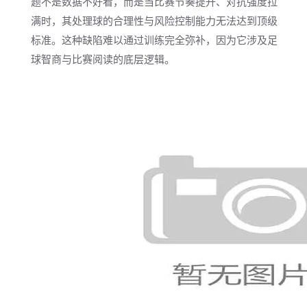
题不是数据不好看，而是当比赛节奏提升、对抗强度拉
满时，其处理球的合理性与风险控制能力无法达到顶级
标准。这种缺陷难以通过训练完全弥补，因为它涉及足
球智商与比赛阅读的底层逻辑。