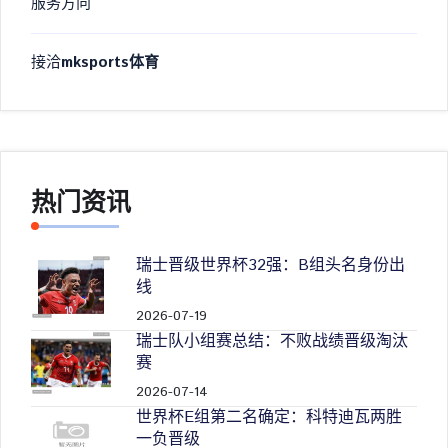
服务方向
接洽
mksports体育
热门资讯
瑞士晋级世界杯32强：B组头名身份出
线
2026-07-19
瑞士队小组赛总结：不败战绩晋级淘汰
赛
2026-07-14
世界杯E组第二名确定：科特迪瓦两胜
一负晋级