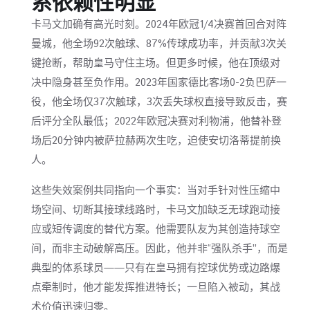
系依赖性明显
卡马文加确有高光时刻。2024年欧冠1/4决赛首回合对阵
曼城，他全场92次触球、87%传球成功率，并贡献3次关
键抢断，帮助皇马守住主场。但更多时候，他在顶级对
决中隐身甚至负作用。2023年国家德比客场0-2负巴萨一
役，他全场仅37次触球，3次丢失球权直接导致反击，赛
后评分全队最低；2022年欧冠决赛对利物浦，他替补登
场后20分钟内被萨拉赫两次生吃，迫使安切洛蒂提前换
人。
这些失效案例共同指向一个事实：当对手针对性压缩中
场空间、切断其接球线路时，卡马文加缺乏无球跑动接
应或短传调度的替代方案。他需要队友为其创造持球空
间，而非主动破解高压。因此，他并非“强队杀手”，而是
典型的体系球员——只有在皇马拥有控球优势或边路爆
点牵制时，他才能发挥推进特长；一旦陷入被动，其战
术价值迅速归零。