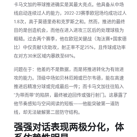
卡马文加的带球推进确实是其最大亮点。他具备从中场
线启动连续过人的能力，2022-23赛季欧冠场均成功过人
1.8次，高于莫德里奇和克罗斯之和。然而，推进的最终
目的是创造机会，而他在进入进攻三区后的处理球极为
粗糙。过去两个赛季，他在欧冠关键战（淘汰赛+国家德
比）中仅贡献1次助攻，射正率不足25%，且传球成功率
在对方30米区域内暴跌至68%。
问题在于：他差的不是数据，而是将推进转化为有效进
攻的能力。顶级中场如贝林厄姆或巴尔韦德，能在高速
推进后精准分球或完成最后一传；而卡马文加往往陷入
“为带而带”的陷阱，最终被迫回传或强行射门。这暴露了
他节奏感知与空间阅读的短板——他能突破第一道防
线，却无法破解第二层防守结构。
强强对话表现两极分化，体