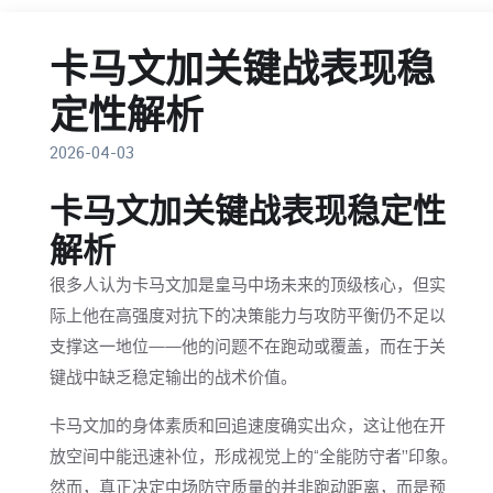
卡马文加关键战表现稳
定性解析
2026-04-03
卡马文加关键战表现稳定性
解析
很多人认为卡马文加是皇马中场未来的顶级核心，但实
际上他在高强度对抗下的决策能力与攻防平衡仍不足以
支撑这一地位——他的问题不在跑动或覆盖，而在于关
键战中缺乏稳定输出的战术价值。
卡马文加的身体素质和回追速度确实出众，这让他在开
放空间中能迅速补位，形成视觉上的“全能防守者”印象。
然而，真正决定中场防守质量的并非跑动距离，而是预