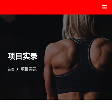
项目实录
项目实录
首页