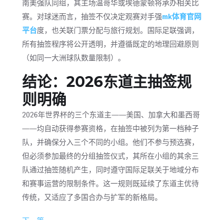
南美强队同组，其主场温哥华或埃德蒙顿将承办相关比
赛。对球迷而言，抽签不仅决定观赛对手强
mk体育官网
平台
度，也关联门票分配与旅行规划。国际足联强调，
所有抽签程序将公开透明，并遵循既定的地理回避原则
（如同一大洲球队数量限制）。
结论：2026东道主抽签规
则明确
2026年世界杯的三个东道主——美国、加拿大和墨西哥
——均自动获得参赛资格，在抽签中被列为第一档种子
队，并确保分入三个不同的小组。他们不参与预选赛，
但必须参加最终的分组抽签仪式，其所在小组的其余三
队通过抽签随机产生，同时遵守国际足联关于地域分布
和赛事运营的限制条件。这一规则既延续了东道主优待
传统，又适应了多国合办与扩军的新格局。