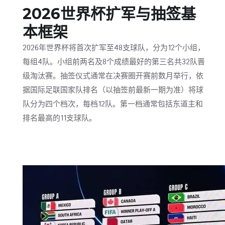
2026世界杯扩军与抽签基
本框架
2026年世界杯将首次扩军至48支球队，分为12个小组，
每组4队。小组前两名及8个成绩最好的第三名共32队晋
级淘汰赛。抽签仪式通常在决赛圈开赛前数月举行，依
据国际足联国家队排名（以抽签前最新一期为准）将球
队分为四个档次，每档12队。第一档通常包括东道主和
排名最高的11支球队。