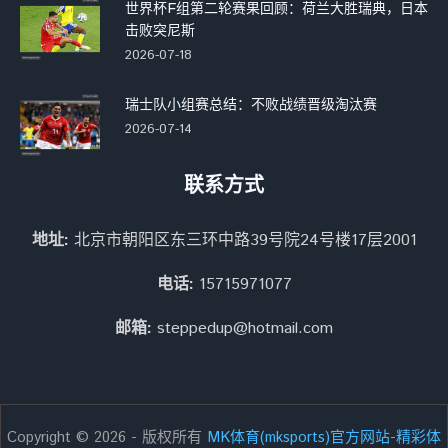
世界杯F组第二轮赛果回顾：荷兰大胜瑞典，日本
击败突尼斯
2026-07-18
瑞士队小组赛总结：不败战绩晋级淘汰赛
2026-07-14
联系方式
地址:
北京市朝阳区东三环中路39号院24号楼17层2001
电话:
15715971077
邮箱:
steppedup@hotmail.com
Copyright © 2026 - 版权所有
MK体育(mksports)官方网站-精彩体