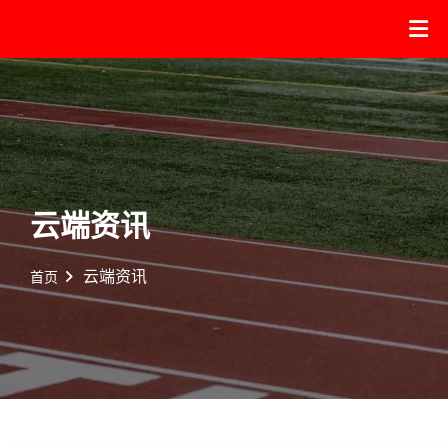
云端资讯
云端资讯
首页