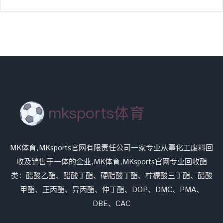
MK体育,MKsports官网有限责任公司一家专业从事化工废料回
收及销售于一体的企业,MK体育,MKsports官网专业回收酯
类：醋酸乙酯、醋酸丁酯、硬脂酸丁酯、柠檬酸三丁酯、醋酸
甲酯、正丙酯、异丙酯、仲丁酯、DOP、DMC、PMA、
DBE、CAC