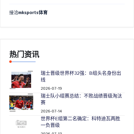
接洽
mksports体育
热门资讯
瑞士晋级世界杯32强：B组头名身份出
线
2026-07-19
瑞士队小组赛总结：不败战绩晋级淘汰
赛
2026-07-14
世界杯E组第二名确定：科特迪瓦两胜
一负晋级