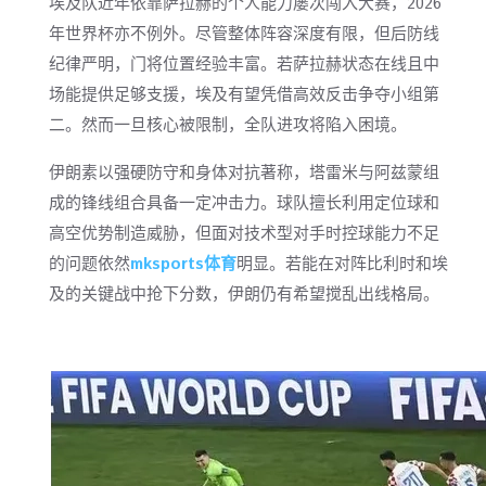
埃及队近年依靠萨拉赫的个人能力屡次闯入大赛，2026
年世界杯亦不例外。尽管整体阵容深度有限，但后防线
纪律严明，门将位置经验丰富。若萨拉赫状态在线且中
场能提供足够支援，埃及有望凭借高效反击争夺小组第
二。然而一旦核心被限制，全队进攻将陷入困境。
伊朗素以强硬防守和身体对抗著称，塔雷米与阿兹蒙组
成的锋线组合具备一定冲击力。球队擅长利用定位球和
高空优势制造威胁，但面对技术型对手时控球能力不足
的问题依然
mksports体育
明显。若能在对阵比利时和埃
及的关键战中抢下分数，伊朗仍有希望搅乱出线格局。