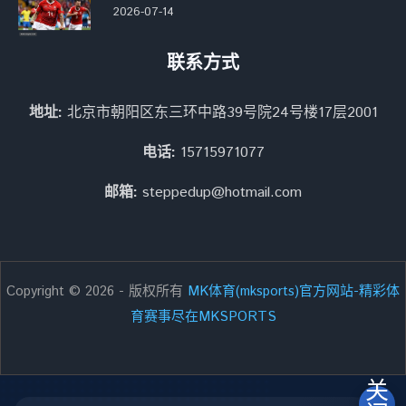
2026-07-14
联系方式
地址:
北京市朝阳区东三环中路39号院24号楼17层2001
电话:
15715971077
邮箱:
steppedup@hotmail.com
Copyright © 2026 - 版权所有
MK体育(mksports)官方网站-精彩体
育赛事尽在MKSPORTS
关