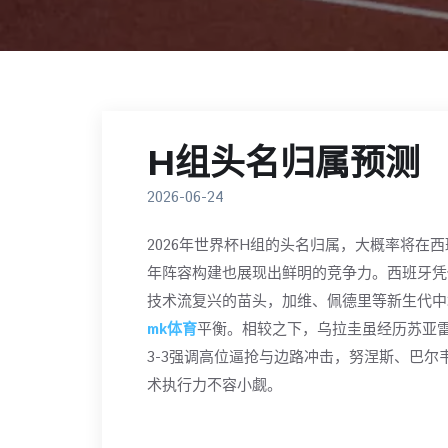
H组头名归属预测
2026-06-24
2026年世界杯H组的头名归属，大概率将在
年阵容构建也展现出鲜明的竞争力。西班牙凭
技术流复兴的苗头，加维、佩德里等新生代中
mk体育
平衡。相较之下，乌拉圭虽经历苏亚雷
3-3强调高位逼抢与边路冲击，努涅斯、巴尔
术执行力不容小觑。