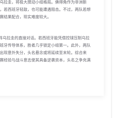
乌拉圭，将极大搅动小组格局。佛得角作为非洲新
，若西班牙轻敌，也可能遭遇阻击。不过，两队若想
赛结果配合，现实难度较大。
阵乌拉圭的直接对话。若西班牙能凭借控球压制乌拉
班牙传导体系，胜者几乎锁定小组第一。此外，两队
出现意外失分，头名悬念或将延续至末轮。综合来
赛经验与战斗意志使其具备逆袭资本，头名之争充满