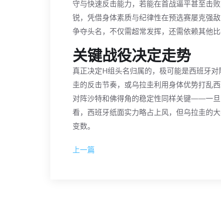
守与快速反击能力，若能在首战逼平甚至击败
锐，凭借身体素质与纪律性在预选赛屡克强敌
争夺头名，不仅需超常发挥，还需依赖其他比
关键战役决定走势
真正决定H组头名归属的，极可能是西班牙对
圭的反击节奏，或乌拉圭利用身体优势打乱西
对阵沙特和佛得角的稳定性同样关键——一旦
看，西班牙纸面实力略占上风，但乌拉圭的大
变数。
上一篇