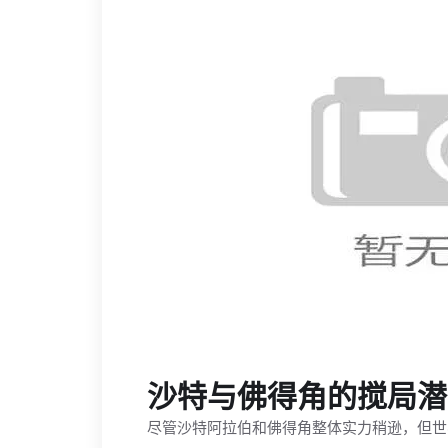
沙特与佛得角的搅局潜
尽管沙特阿拉伯和佛得角整体实力稍逊，但世