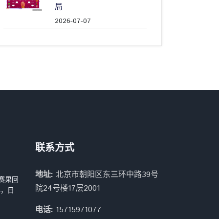
局
2026-07-07
联系方式
地址:
北京市朝阳区东三环中路39号
赛果回
院24号楼17层2001
典，日
电话:
15715971077