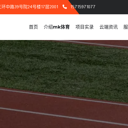
中路39号院24号楼17层2001
15715971077
首页
介绍
mk体育
项目实录
云端资讯
服