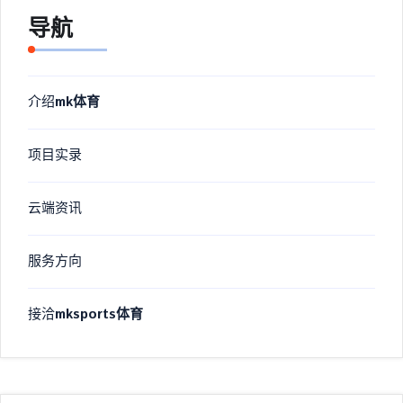
导航
介绍
mk体育
项目实录
云端资讯
服务方向
接洽
mksports体育