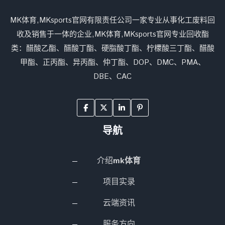
MK体育,MKsports官网有限责任公司一家专业从事化工废料回
收及销售于一体的企业,MK体育,MKsports官网专业回收酯
类：醋酸乙酯、醋酸丁酯、硬脂酸丁酯、柠檬酸三丁酯、醋酸
甲酯、正丙酯、异丙酯、仲丁酯、DOP、DMC、PMA、
DBE、CAC
导航
介绍
mk体育
项目实录
云端资讯
服务方向