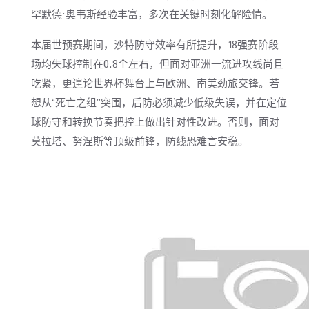
罕默德·奥韦斯经验丰富，多次在关键时刻化解险情。
本届世预赛期间，沙特防守效率有所提升，18强赛阶段
场均失球控制在0.8个左右，但面对亚洲一流进攻线尚且
吃紧，更遑论世界杯舞台上与欧洲、南美劲旅交锋。若
想从“死亡之组”突围，后防必须减少低级失误，并在定位
球防守和转换节奏把控上做出针对性改进。否则，面对
莫拉塔、努涅斯等顶级前锋，防线恐难言安稳。