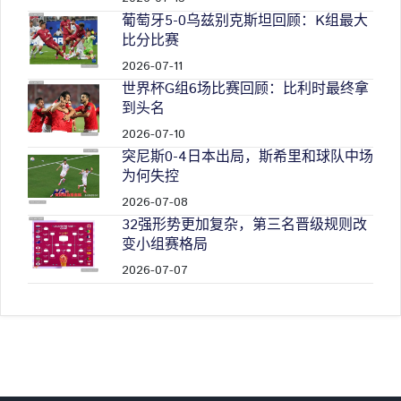
葡萄牙5-0乌兹别克斯坦回顾：K组最大
比分比赛
2026-07-11
世界杯G组6场比赛回顾：比利时最终拿
到头名
2026-07-10
突尼斯0-4日本出局，斯希里和球队中场
为何失控
2026-07-08
32强形势更加复杂，第三名晋级规则改
变小组赛格局
2026-07-07