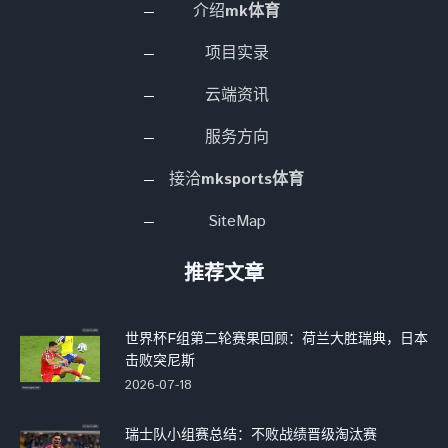
介绍
mk体育
项目实录
云端资讯
服务方向
接洽
mksports体育
SiteMap
推荐文章
世界杯F组第二轮赛果回顾：荷兰大胜瑞典，日本
击败突尼斯
2026-07-18
瑞士队小组赛总结：不败战绩晋级淘汰赛