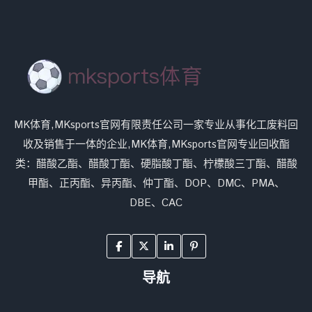
MK体育,MKsports官网有限责任公司一家专业从事化工废料回
收及销售于一体的企业,MK体育,MKsports官网专业回收酯
类：醋酸乙酯、醋酸丁酯、硬脂酸丁酯、柠檬酸三丁酯、醋酸
甲酯、正丙酯、异丙酯、仲丁酯、DOP、DMC、PMA、
DBE、CAC
导航