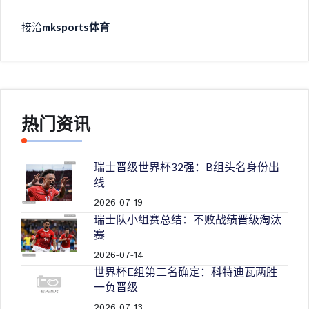
接洽
mksports体育
热门资讯
瑞士晋级世界杯32强：B组头名身份出
线
2026-07-19
瑞士队小组赛总结：不败战绩晋级淘汰
赛
2026-07-14
世界杯E组第二名确定：科特迪瓦两胜
一负晋级
2026-07-13