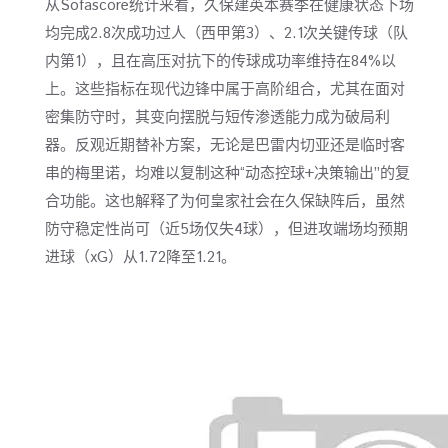
从Sofascore统计来看，久保建英本赛季在健康状态下场
均完成2.8次成功过人（西甲第3）、2.1次关键传球（队
内第1），且在高压对抗下的传球成功率维持在84%以
上。这些指标在现代边锋中属于高阶组合，尤其在面对
密集防守时，其变向摆脱与短传渗透能力成为破局利
器。反观近期替补方案，无论是巴雷内切亚还是临时客
串的梅里诺，均难以复制这种“动态控球+决策输出”的复
合功能。这也解释了为何皇家社会在久保缺阵后，虽然
防守稳定性尚可（近5场仅失4球），但进攻端场均预期
进球（xG）从1.72降至1.21。