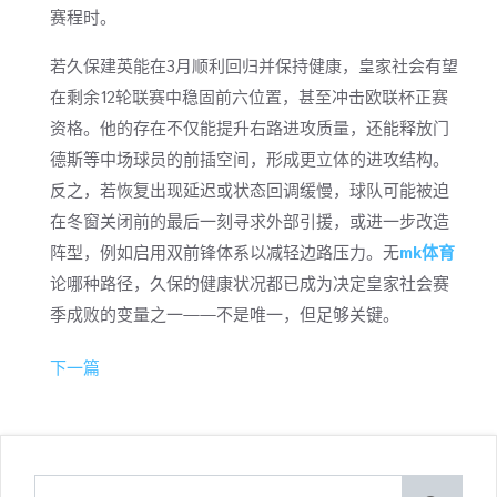
赛程时。
若久保建英能在3月顺利回归并保持健康，皇家社会有望
在剩余12轮联赛中稳固前六位置，甚至冲击欧联杯正赛
资格。他的存在不仅能提升右路进攻质量，还能释放门
德斯等中场球员的前插空间，形成更立体的进攻结构。
反之，若恢复出现延迟或状态回调缓慢，球队可能被迫
在冬窗关闭前的最后一刻寻求外部引援，或进一步改造
阵型，例如启用双前锋体系以减轻边路压力。无
mk体育
论哪种路径，久保的健康状况都已成为决定皇家社会赛
季成败的变量之一——不是唯一，但足够关键。
下一篇