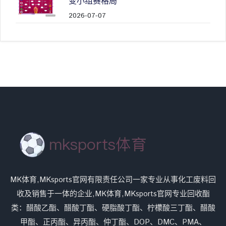
变小组赛格局
2026-07-07
MK体育,MKsports官网有限责任公司一家专业从事化工废料回
收及销售于一体的企业,MK体育,MKsports官网专业回收酯
类：醋酸乙酯、醋酸丁酯、硬脂酸丁酯、柠檬酸三丁酯、醋酸
甲酯、正丙酯、异丙酯、仲丁酯、DOP、DMC、PMA、