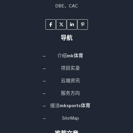
DBE、CAC
导航
介绍
mk体育
项目实录
云端资讯
服务方向
接洽
mksports体育
SiteMap