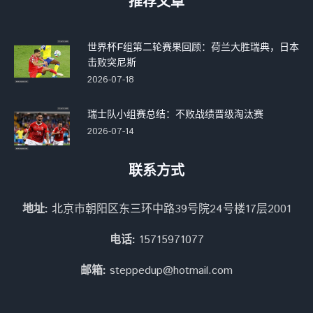
推荐文章
世界杯F组第二轮赛果回顾：荷兰大胜瑞典，日本
击败突尼斯
2026-07-18
瑞士队小组赛总结：不败战绩晋级淘汰赛
2026-07-14
联系方式
地址:
北京市朝阳区东三环中路39号院24号楼17层2001
电话:
15715971077
邮箱:
steppedup@hotmail.com