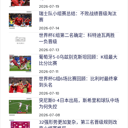
2026-07-19
瑞士队小组赛总结：不败战绩晋级淘汰
赛
2026-07-14
世界杯E组第二名确定：科特迪瓦两胜
一负晋级
2026-07-13
葡萄牙5-0乌兹别克斯坦回顾：K组最大
比分比赛
2026-07-11
世界杯G组6场比赛回顾：比利时最终拿
到头名
2026-07-10
突尼斯0-4日本出局，斯希里和球队中场
为何失控
2026-07-08
32强形势更加复杂，第三名晋级规则改