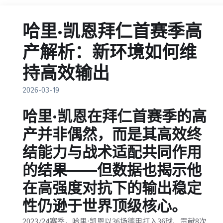
哈里·凯恩拜仁首赛季高
产解析：新环境如何维
持高效输出
2026-03-19
哈里·凯恩在拜仁首赛季的高
产并非偶然，而是其高效终
结能力与战术适配共同作用
的结果——但数据也揭示他
在高强度对抗下的输出稳定
性仍逊于世界顶级核心。
2023/24赛季，哈里·凯恩以36场德甲打入36球、贡献8次