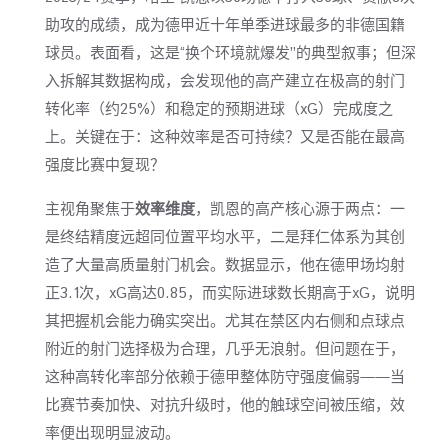
助攻的成绩，成为德甲近十年单季进球最多的非德国籍
球员。表面看，这是“换个环境就爆发”的典型叙事；但深
入拆解其数据构成，会发现他的高产建立在极高的射门
转化率（约25%）和稳定的预期进球（xG）完成度之
上。关键在于：这种效率是否可持续？又是否能在最高
强度比赛中复现？
主视角聚焦于
效率维度
，凯恩的高产核心源于两点：一
是终结精度远超同位置平均水平，二是拜仁体系为其创
造了大量高质量射门机会。数据显示，他在德甲场均射
正3.1次，xG高达0.85，而实际进球数长期高于xG，说明
其把握机会能力确实突出。尤其在禁区内右侧和点球点
附近的射门选择极为合理，几乎无浪射。但问题在于，
这种高转化率部分依赖于德甲整体防守强度偏弱——当
比赛节奏加快、对抗升级时，他的触球空间被压缩，效
率便出现明显波动。