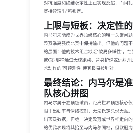
对抗强度和终结稳定性上已实现反超；而阿扎
赛持续输出”所锁定。
上限与短板：决定性的
内马尔未能成为世界顶级核心的唯一关键问题
整赛季高强度比赛中保持输出。但他的问题不
的层面：他的技术组合缺乏“破局多样性”，
或C罗那样通过无球跑动、背身护球或远射开
术动作的“可预测性”使其极易被针对。
最终结论：内马尔是准
队核心拼图
内马尔属于准顶级球员，距离世界顶级核心仅
限于出勤率与情绪控制，无法稳定兑现天赋。
出顶级数据，但绝非决定欧冠或世界杯走向的
的优雅表现将其抬至与内马尔同档，但欧冠淘