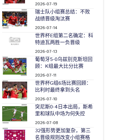
2026-07-19
瑞士队小组赛总结：不败
战绩晋级淘汰赛
2026-07-14
世界杯E组第二名确定：科
特迪瓦两胜一负晋级
2026-07-13
葡萄牙5-0乌兹别克斯坦回
顾：K组最大比分比赛
2026-07-11
世界杯G组6场比赛回顾：
比利时最终拿到头名
2026-07-10
突尼斯0-4日本出局，斯希
里和球队中场为何失控
2026-07-08
32强形势更加复杂，第三
名晋级规则改变小组赛格