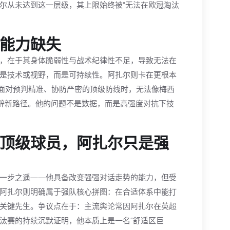
尔从未达到这一层级，其上限始终被“无法在欧冠淘汰
能力缺失
，在于其身体脆弱性与战术纪律性不足，导致无法在
是技术或视野，而是可持续性。阿扎尔则卡在更根本
在面对预判精准、协防严密的顶级防线时，无法像梅西
辟新路径。他的问题不是数据，而是高强度对抗下技
顶级球员，阿扎尔只是强
一步之遥——他具备改变强强对话走势的能力，但受
阿扎尔则明确属于强队核心拼图：在合适体系中能打
关键先生。争议点在于：主流舆论常因阿扎尔在英超
汰赛的持续沉默证明，他本质上是一名“舒适区巨