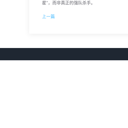
星”，而非真正的强队杀手。
上一篇
导航
介绍
MK体育,MKsports官网有限责任公司一
家专业从事化工废料回收及销售于一体
项目
的企业,MK体育,MKsports官网专业回
云端
收酯类：醋酸乙酯、醋酸丁酯、硬脂酸